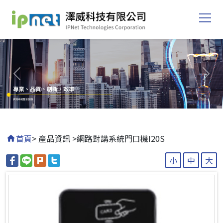
Previous
Nex
首頁
> 產品資訊 >
網路對講系統門口機I20S
小
中
大